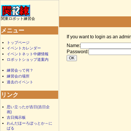
関東ロボット練習会
メニュー
If you want to login as an admin
トップページ
Name:
イベントカレンダー
Password:
イベントネット中継情報
ロボットショップ道案内
練習会って何？
練習会の場所
過去のイベント
リンク
思い立ったが吉日(吉日企
画)
吉日掲示板
わんだほーろぼっとか～に
ばる