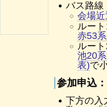
バス路線
会場近
ルート
赤53系
ルート
池20系
表)
で
参加申込：
下方の入