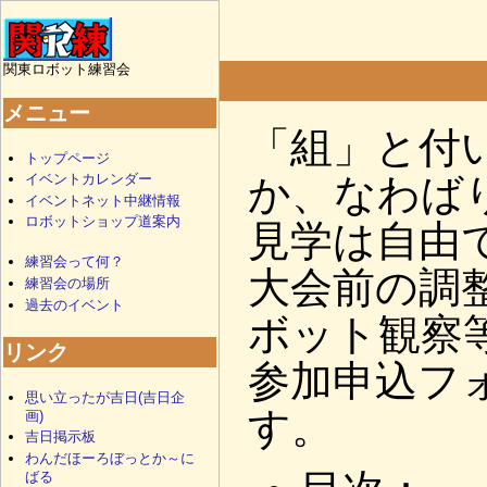
関東ロボット練習会
メニュー
「組」と付
トップページ
か、なわば
イベントカレンダー
イベントネット中継情報
ロボットショップ道案内
見学は自由
練習会って何？
大会前の調
練習会の場所
過去のイベント
ボット観察
リンク
参加申込フ
思い立ったが吉日(吉日企
す。
画)
吉日掲示板
わんだほーろぼっとか～に
ばる