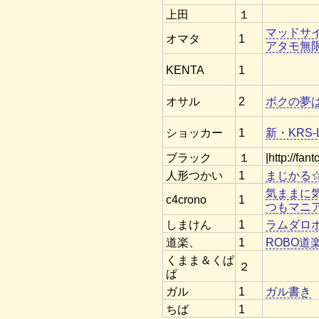
上田
１
マッドサ
オマタ
1
アタモ無
KENTA
1
オサル
2
ボクの夢
ショッカー
1
新・KRS-
ブラック
１
|http://fan
人形つかい
1
まじかる
気ままに
c4crono
1
つもマニ
しまけん
1
ラムダロ
道楽、
1
ROBO道
くまま＆くぱ
２
ぱ
ガル
1
ガル書き
ちば
1