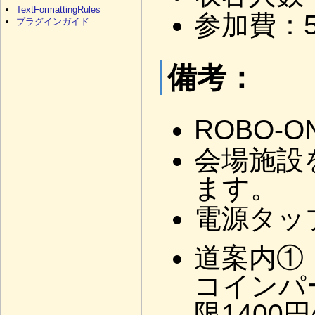
TextFormattingRules
参加費：5
プラグインガイド
備考：
ROBO-
会場施設
ます。
電源タッ
道案内①
コインパ
限140