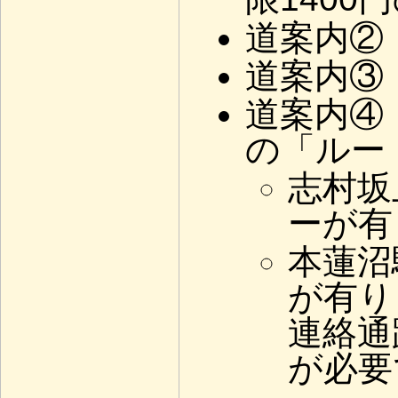
道案内②
道案内③
道案内④
の「ルー
志村坂
ーが有
本蓮沼
が有り
連絡通
が必要