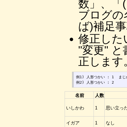
数」、「
ブログの
ば)補足
修正した
"変更"
正します
例1) 人形つかい : 1  まじか
名前
人数
いしかわ
1
思い立っ
イガア
1
なし