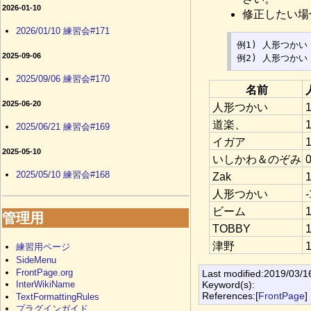
2026-01-10
修正したい場
2026/01/10 練習会#171
例1) 人形つかい :
2025-09-06
2025/09/06 練習会#170
名前
2025-06-20
人形つかい
道楽、
2025/06/21 練習会#169
イガア
2025-05-10
いしかわ＆のぞみ
2025/05/10 練習会#168
Zak
人形つかい
-
ビーム
管理用
TOBBY
津野
練習用ページ
SideMenu
FrontPage.org
Last modified:2019/03/1
Keyword(s):
InterWikiName
References:[
FrontPage
]
TextFormattingRules
プラグインガイド