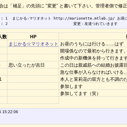
合は「補足」の先頭に "変更" と書いて下さい。管理者側で修
 1  まじかる☆マリオネット http://marionette.mtlab.jp/ お昼
人数
HP
1
まじかる☆マリオネット
お昼のうちには行ける……はず
1
開場係なので最初から行きます
1
作成中の新機体を持って行きま
0
思い立ったが吉日
この日は親戚筋への結婚お披露
1
急な仕事が入らなければいける…かも
1
本人と茉莉花の双方とも不調の
1
参加します
1
参加してます（笑）
1
6 15:22:06