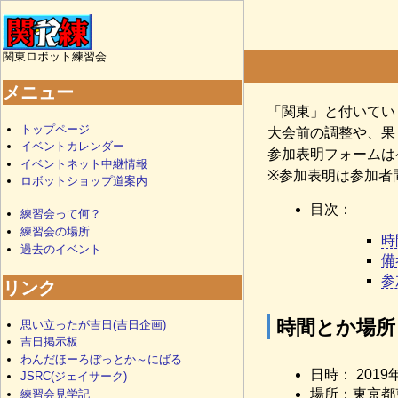
関東ロボット練習会
メニュー
「関東」と付いてい
トップページ
大会前の調整や、果
イベントカレンダー
参加表明フォームは
イベントネット中継情報
※参加表明は参加者
ロボットショップ道案内
目次：
練習会って何？
練習会の場所
時
過去のイベント
備
参
リンク
時間とか場所
思い立ったが吉日(吉日企画)
吉日掲示板
わんだほーろぼっとか～にばる
日時： 2019年 
JSRC(ジェイサーク)
場所：東京都
練習会見学記