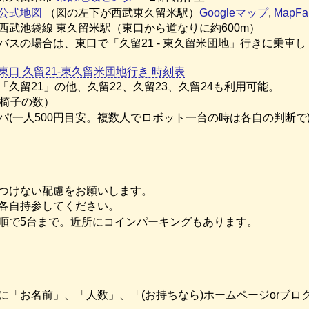
公式地図
（図の左下が西武東久留米駅）
Googleマップ
,
MapFa
西武池袋線 東久留米駅（東口から道なりに約600m）
バスの場合は、東口で「久留21 - 東久留米団地」行きに乗
東口 久留21-東久留米団地行き 時刻表
「久留21」の他、久留22、久留23、久留24も利用可能。
（椅子の数）
パ(一人500円目安。複数人でロボット一台の時は各自の判断で
つけない配慮をお願いします。
各自持参してください。
順で5台まで。近所にコインパーキングもあります。
に「お名前」、「人数」、「(お持ちなら)ホームページorブロ