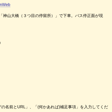
nWeb
車し「神山大橋（３つ目の停留所）」で下車。バス停正面が現
)
グの名前とURL」、「(何かあれば)補足事項」を入力してくだ