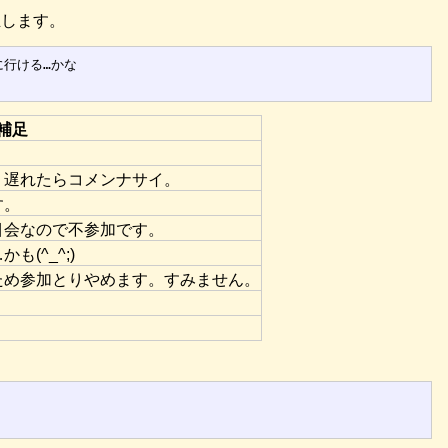
正します。
に行ける…かな

補足
。遅れたらコメンナサイ。
す。
目会なので不参加です。
(^_^;)
ため参加とりやめます。すみません。