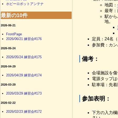
ホビーロボットアンテナ
地図：
最寄：
最新の10件
駅から
地。
2026-06-21
FrontPage
定員：24名
2026/06/21 練習会#176
参加費：カン
2026-05-24
2026/05/24 練習会#175
備考：
2026-04-29
会場施設を傷
2026/04/29 練習会#174
電源タップは
駐車場：先着
2026-03-29
2026/03/29 練習会#173
参加表明：
2026-02-22
2026/02/23 練習会#172
下方の入力欄
さい。