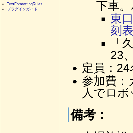
下車。
TextFormattingRules
プラグインガイド
東口
刻
「久
23
定員：2
参加費：
人でロボ
備考：