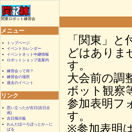
関東ロボット練習会
メニュー
「関東」と
トップページ
どはありま
イベントカレンダー
イベントネット中継情報
ロボットショップ道案内
す。
練習会って何？
大会前の調
練習会の場所
過去のイベント
ボット観察
リンク
参加表明フ
思い立ったが吉日(吉日企
す。
画)
吉日掲示板
わんだほーろぼっとか～に
※参加表明
ばる