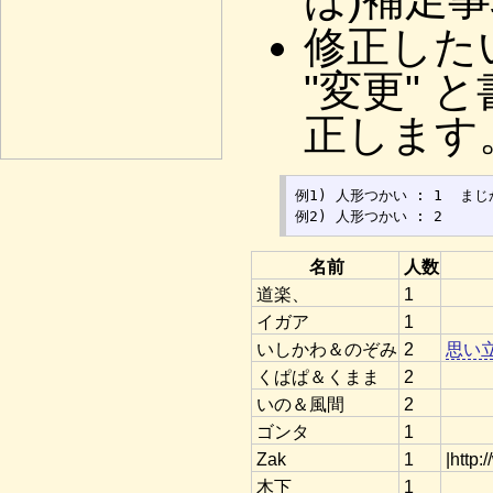
修正した
"変更"
正します
例1) 人形つかい : 1  まじか
名前
人数
道楽、
1
イガア
1
いしかわ＆のぞみ
2
思い
くぱぱ＆くまま
2
いの＆風間
2
ゴンタ
1
Zak
1
|http:
木下
1