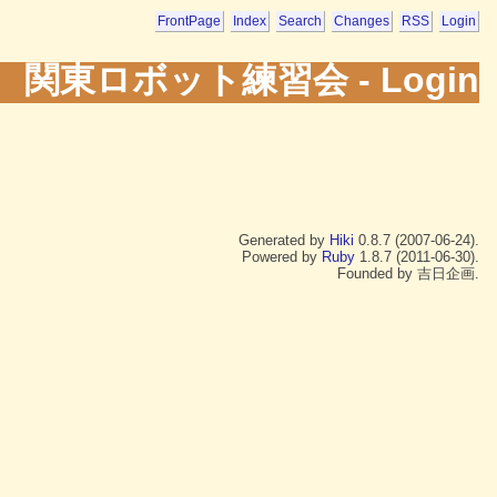
FrontPage
Index
Search
Changes
RSS
Login
関東ロボット練習会 - Login
Generated by
Hiki
0.8.7 (2007-06-24).
Powered by
Ruby
1.8.7 (2011-06-30).
Founded by 吉日企画.