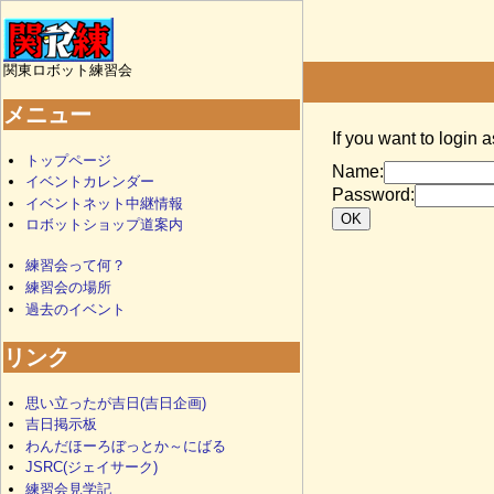
関東ロボット練習会
メニュー
If you want to login 
トップページ
Name:
イベントカレンダー
Password:
イベントネット中継情報
ロボットショップ道案内
練習会って何？
練習会の場所
過去のイベント
リンク
思い立ったが吉日(吉日企画)
吉日掲示板
わんだほーろぼっとか～にばる
JSRC(ジェイサーク)
練習会見学記