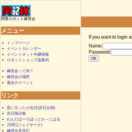
関東ロボット練習会
メニュー
If you want to login 
トップページ
Name:
イベントカレンダー
Password:
イベントネット中継情報
ロボットショップ道案内
練習会って何？
練習会の場所
過去のイベント
リンク
思い立ったが吉日(吉日企画)
吉日掲示板
わんだほーろぼっとか～にばる
JSRC(ジェイサーク)
練習会見学記