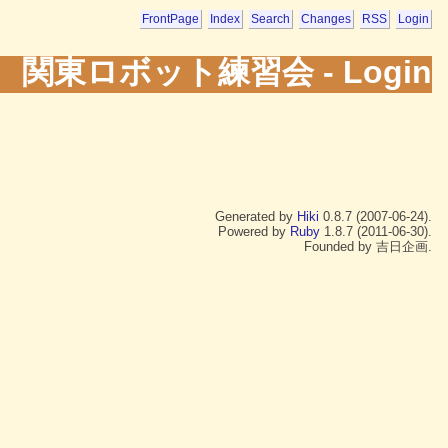
FrontPage
Index
Search
Changes
RSS
Login
関東ロボット練習会 - Login
Generated by
Hiki
0.8.7 (2007-06-24).
Powered by
Ruby
1.8.7 (2011-06-30).
Founded by 吉日企画.